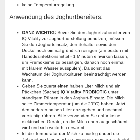
keine Temperaturregelung
Anwendung des Joghurtbereiters:
GANZ WICHTIG:
Bevor Sie den Joghurtzubereiter von
IQ Vitality zur Joghurtherstellung benutzen, müssen
Sie den Joghurteinsatz, den Behälter sowie den
Deckel noch einmal gründlich reinigen (am besten mit
Handdesinfektionsmittel - 1 Minuten einwirken lassen,
um Fremdkeime zu beseitigen, danach noch einmal
mit klarem Wasser ausspülen). Da sonst das
Wachstum der Joghurtkulturen beeinträchtigt werden
kann.
Geben Sie zuerst einen halben Liter Milch und ein
Päckchen (Sachet)
IQ Vitality PROBIOTIC
unter
ständigem Rühren in den Joghurt-Einsatz. Die Milch
sollte Zimmertemperatur (um die 20°C) haben. Jetzt
den anderen halben Liter dazugeben und nochmal
vorsichtig rühren. Bitte verwenden Sie dafür keine
elektrischen Geräte, da die Milch dann aufgeschäumt
wird und sich weiterhin erwärmt.
Ist die Temperatur der Milch zu niedrig dauert die
Zubereitung länger, ist sie hingegen zu warm, schadet