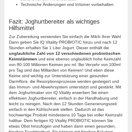
Technische Änderungen und Irrtümer vorbehalten.
Fazit: Joghurtbereiter als wichtiges
Hilfsmittel
Zur Zubereitung verwenden Sie einfach die Milch Ihrer Wahl.
Dann geben Sie IQ Vitality PROBIOTIC hinzu und nach 12
Stunden erhalten Sie 1 Liter Jogurt. Dieser enthält die
unglaubliche Zahl von 12 verschiedenen probiotischen
Keimstämmen
und eine ebenso unglaublich hohe Keimzahl
von 80-100 Millionen Keimen pro ml. Bei Verzehr von 100ml
pro Tag sind das Milliarden von Keimen! Und eben diese
Keime sind wichtig zur Unterstützung einer gesunden
Darmflora: die Resorptionsprozesse werden gesteigert und
das Immun- und Abwehrsystem unterstützt und gestärkt. Mit
dem Joghurtmaker von IQ Vitality erwerben Sie einen
effektiven Joghurtbereiter, einfach in der Handhabung und
leicht zu reinigen. Nach den 12 Stunden Generierungszeit
einfach in den Kühlschrank stellen. Dadurch ist das
hochwertige Produkt mindestens 10 Tage bei voller Keimzahl
haltbar. Dem fertigen IQ Vitality PROBIOTIC können Sie
etwas Obst hinzufügen und haben dann einen gesunden,
frischen Fruchtjoghurt. Sie können mit frischen Kräutern,