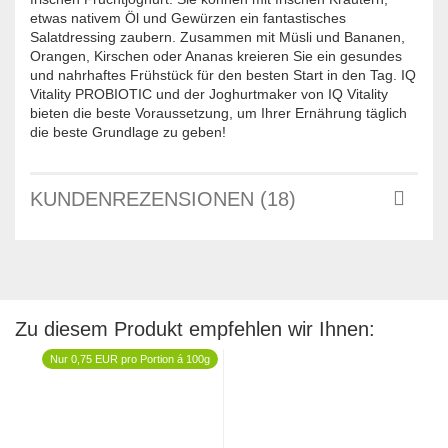
etwas nativem Öl und Gewürzen ein fantastisches
Salatdressing zaubern. Zusammen mit Müsli und Bananen,
Orangen, Kirschen oder Ananas kreieren Sie ein gesundes
und nahrhaftes Frühstück für den besten Start in den Tag. IQ
Vitality PROBIOTIC und der Joghurtmaker von IQ Vitality
bieten die beste Voraussetzung, um Ihrer Ernährung täglich
die beste Grundlage zu geben!
Joghurtbereiter
KUNDENREZENSIONEN (18)
günstig
online
kaufen
|
IQ
Vitality
Zu diesem Produkt empfehlen wir Ihnen:
Nur 0,75 EUR pro Portion á 100g