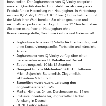
herzustellen. Der Joghurtmaker von IQ Vitality entspricht
unserem Qualitätsstandard und steht hier als geeignetes
Produkt für die Herstellung von Naturjoghurt. In Verbindung
mit dem IQ Vitality PROBIOTIC Pulver (Joghurtkulturen) und
der Milch Ihrer Wahl bereiten Sie einen gesunden und
reichhaltigen probiotischen Jogurt. In nur 12 Stunden haben
Sie einen extra frischen Naturjoghurt ohne
Konservierungsstoffe, Geschmacksstoffe und Geliermittel!
Joghurtmaschine von IQ Vitality
für frischen Joghurt
ohne Konservierungsstoffe, Farbstoffe und künstliche
Aromen
Joghurtmaker von IQ Vitality verfügt über einen
herausnehmbaren 1L Behälter
mit Deckel
Zubereitungszeit: 10 bis 12 Stunden
Geeignet für alle Milcharten:
Vollmilch, fettarme
Milch, Sojamilch, Stutenmilch, Ziegenmilch,
laktosefreie Milch u.v.m.
Strom/Stromverbrauch, Leistung des
Joghurtbereiters:
9 w/h
Maße:
Höhe ca. 24 cm, Durchmesser ca. 14 cm
Inklusive Innenbehälter, Joghurtlöffel, Deckel,
Anleitung in Deutsch
OHNE Portionsgläser