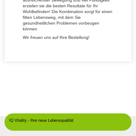
ausreichender Bewegung und viel Flüssigkeit
erzielen sie die besten Resultate für Ihr
Wohlbefinden! Die Kombination sorgt für einen
fitten Lebensweg, mit dem Sie
gesundheitlichen Problemen vorbeugen
können.
Wir freuen uns auf Ihre Bestellung!
IQ-
Vitality
Online
Shop
-
mehr
als
nur
Nahrungsergänzung
IQ Vitality - Ihre neue Lebensqualität