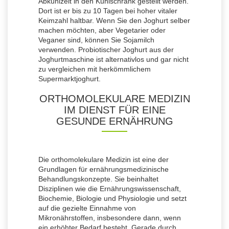
Abkühlzeit in den Kühlschrank gestellt werden.
Dort ist er bis zu 10 Tagen bei hoher vitaler
Keimzahl haltbar. Wenn Sie den Joghurt selber
machen möchten, aber Vegetarier oder
Veganer sind, können Sie Sojamilch
verwenden. Probiotischer Joghurt aus der
Joghurtmaschine ist alternativlos und gar nicht
zu vergleichen mit herkömmlichem
Supermarktjoghurt.
ORTHOMOLEKULARE MEDIZIN
IM DIENST FÜR EINE
GESUNDE ERNÄHRUNG
Die orthomolekulare Medizin ist eine der
Grundlagen für ernährungsmedizinische
Behandlungskonzepte. Sie beinhaltet
Disziplinen wie die Ernährungswissenschaft,
Biochemie, Biologie und Physiologie und setzt
auf die gezielte Einnahme von
Mikronährstoffen, insbesondere dann, wenn
ein erhöhter Bedarf besteht. Gerade durch